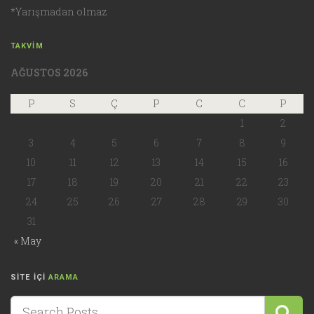
*Yarışmadan olmaz
TAKVIM
AĞUSTOS 2026
P
S
Ç
P
C
C
P
1
2
3
4
5
6
7
8
9
10
11
12
13
14
15
16
17
18
19
20
21
22
23
24
25
26
27
28
29
30
31
« May
SITE IÇI
ARAMA