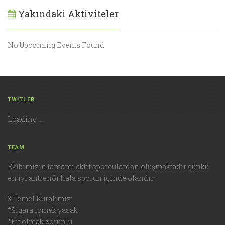
Yakındaki Aktiviteler
No Upcoming Events Found
TWITLER
Loading ...
TEAM
Ekibimizin tamamı aktif sporculardan oluşmaktadır çünkü
en iyi antrenör hala sporun içinde olandır.
3 Temel Kuralımız:
*Sigara içmek yasak
*Fit olmak zorunlu